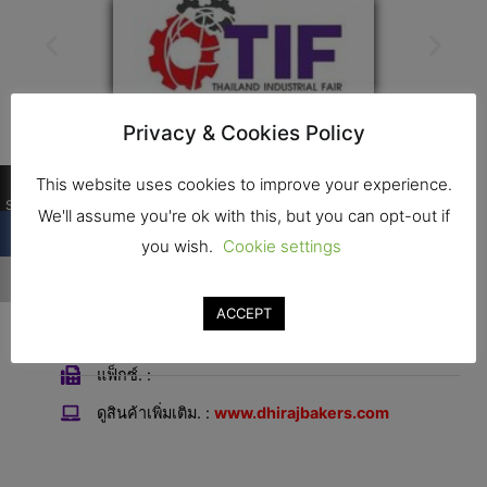
Privacy & Cookies Policy
ติดต่อ
0
This website uses cookies to improve your experience.
Shares
We'll assume you're ok with this, but you can opt-out if
ที่อยุ่ : A 19/20 Bhavani complex opp. CNG pump,
you wish.
Cookie settings
navagam Kamrej, Surat, Gujarat, India., SURAT –
394185
ACCEPT
โทร. : +91-9512882881
แฟ็กซ์. :
ดูสินค้าเพิ่มเติม. :
www.dhirajbakers.com