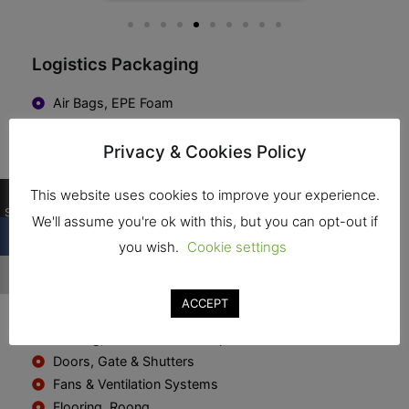
Logistics Packaging
Air Bags, EPE Foam
Desiccant
Drum Liner
Privacy & Cookies Policy
Pallet Wrappers
…
This website uses cookies to improve your experience.
Protective Packaging
Shares
Shrink Film
We'll assume you're ok with this, but you can opt-out if
Strapping & Wrapping
you wish.
Cookie settings
…
Weighing, Measuring
Warehouse Infrastructure
ACCEPT
Building, Construction Companies
Doors, Gate & Shutters
Fans & Ventilation Systems
Flooring, Roong