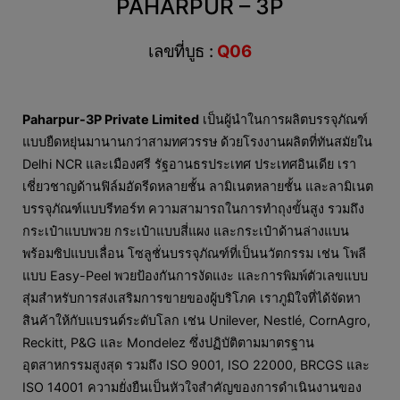
PAHARPUR – 3P
เลขที่บูธ :
Q06
Paharpur-3P Private Limited
เป็นผู้นำในการผลิตบรรจุภัณฑ์
แบบยืดหยุ่นมานานกว่าสามทศวรรษ ด้วยโรงงานผลิตที่ทันสมัยใน
Delhi NCR และเมืองศรี รัฐอานธรประเทศ ประเทศอินเดีย เรา
เชี่ยวชาญด้านฟิล์มอัดรีดหลายชั้น ลามิเนตหลายชั้น และลามิเนต
บรรจุภัณฑ์แบบรีทอร์ท ความสามารถในการทำถุงขั้นสูง รวมถึง
กระเป๋าแบบพวย กระเป๋าแบบสี่แผง และกระเป๋าด้านล่างแบน
พร้อมซิปแบบเลื่อน โซลูชั่นบรรจุภัณฑ์ที่เป็นนวัตกรรม เช่น โพลี
แบบ Easy-Peel พวยป้องกันการงัดแงะ และการพิมพ์ตัวเลขแบบ
สุ่มสำหรับการส่งเสริมการขายของผู้บริโภค เราภูมิใจที่ได้จัดหา
สินค้าให้กับแบรนด์ระดับโลก เช่น Unilever, Nestlé, CornAgro,
Reckitt, P&G และ Mondelez ซึ่งปฏิบัติตามมาตรฐาน
อุตสาหกรรมสูงสุด รวมถึง ISO 9001, ISO 22000, BRCGS และ
ISO 14001 ความยั่งยืนเป็นหัวใจสำคัญของการดำเนินงานของ