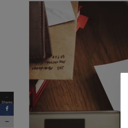
…
Shares
…