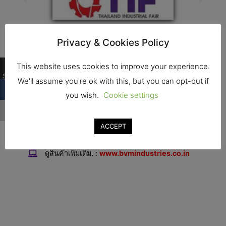
Privacy & Cookies Policy
ติดต่อ
0
This website uses cookies to improve your experience.
Shares
We'll assume you're ok with this, but you can opt-out if
ที่อยุ่ : E/F FF-2 Shreeji gold near Darpan vatika
you wish.
Cookie settings
laxmipura road ,gorwa ,Vadodara 390023 -India
โทร. : +91-7016469197
ACCEPT
แฟ็กซ์. :
ดูสินค้าเพิ่มเติม. :
www.bvmindustries.co.in