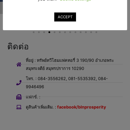
ACCEPT
ติดต่อ
ที่อยู่ : ทรัพย์ทวีโฮมแฟคทอรี่ 3 190/90 อำเภอพระ
สมุทรเจดีย์ สมุทรปราการ 10290
โทร. : 084-3556262, 081-5535392, 084-
9946496
แฟกซ์. :
ดูสินค้าเพิ่มเติม. :
facebook/blnprosperity