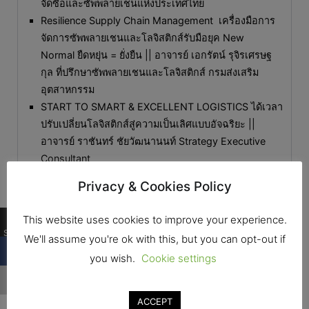
จัดซื้อและซัพพลายเชนแห่งประเทศไทย
Resilience Supply Chain Management เครื่องมือการ
จัดการซัพพลายเชนและโลจิสติกส์รับมือยุค New
Normal ยืดหยุ่น = ยั่งยืน || อาจารย์ เอกรัตน์ รุจิรเศรษฐ
กุล ที่ปรึกษาซัพพลายเชนและโลจิสติกส์ กรมส่งเสริม
อุตสาหกรรม
START TO SMART & EXCELLENT LOGISTICS ได้เวลา
ปรับเปลี่ยนโลจิสติกส์สู่ความเป็นเลิศแบบอัจฉริยะ ||
อาจารย์ ราชันทร์ ชัยวัฒนานนท์ Strategy Executive
Consultant
Privacy & Cookies Policy
2. การตลาด การบริหารจัดการองค์กร กลยุทธ์ การพัฒนาธุรกิจ
0
This website uses cookies to improve your experience.
Shares
3. การบริหารจัดการงานวิศวกรรม เทคโนโลยีการผลิต นวัตกรรม
We'll assume you're ok with this, but you can opt-out if
ใหม่
you wish.
Cookie settings
4. นวัตกรรมและเทคโนโลยีด้านอาหาร -เครื่องดื่ม บรรจุภัณฑ์
ACCEPT
5. ระบบคุณภาพ การจัดการสิ่งแวดล้อม